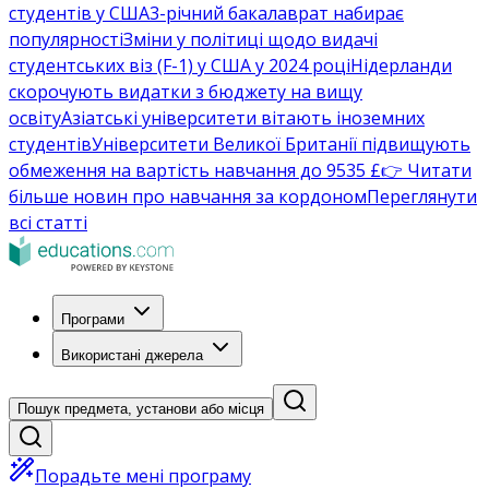
студентів у США
3-річний бакалаврат набирає
популярності
Зміни у політиці щодо видачі
студентських віз (F-1) у США у 2024 році
Нідерланди
скорочують видатки з бюджету на вищу
освіту
Азіатські університети вітають іноземних
студентів
Університети Великої Британії підвищують
обмеження на вартість навчання до 9535 £
👉 Читати
більше новин про навчання за кордоном
Переглянути
всі статті
Програми
Використані джерела
Пошук предмета, установи або місця
Порадьте мені програму