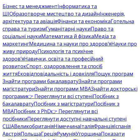
Бізнес та менеджмент
Інформатика та
ШІ
Образотворче мистецтво та дизайн
Інженерія,
архітектура та авіація
Фінанси та економіка
Готельна
справа та туризм
Гуманітарні науки
Право та
соціальні науки
Математика й фізика
Медіа та
маркетинг
Медицина та науки про здоров’я
Науки про
живу природу
Психологія та психічне
здоров’я
Навички, освіта та професійний
розвиток
Спорт, оздоровлення та спосіб
життя
Ековідповідальність і довкілля
Пошук програм
Знайти програми бакалаврату
Знайти програми
магістратури
Знайти програми MBA
Знайти докторські
програми
👉 Переглянути всі ступені
Посібник з
бакалаврату
Посібник з магістратури
Посібник з
MBA
Посібник з PhD
👉 Переглянути всі
посібники
Переглянути доступні навчальні ступені
США
Великобританія
Німеччина
Італія
Франція
Іспанія
Австрія
Польща
Греція
Румунія
Угорщина
Показати