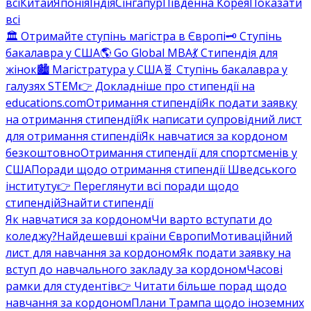
всі
Китай
Японія
Індія
Сінгапур
Південна Корея
Показати
всі
🏛️ Отримайте ступінь магістра в Європі
🗝️ Ступінь
бакалавра у США
🌎 Go Global MBA
💃 Стипендія для
жінок
🏙️ Магістратура у США
🧬 Ступінь бакалавра у
галузях STEM
👉 Докладніше про стипендії на
educations.com
Отримання стипендії
Як подати заявку
на отримання стипендії
Як написати супровідний лист
для отримання стипендії
Як навчатися за кордоном
безкоштовно
Отримання стипендії для спортсменів у
США
Поради щодо отримання стипендії Шведського
інституту
👉 Переглянути всі поради щодо
стипендій
Знайти стипендії
Як навчатися за кордоном
Чи варто вступати до
коледжу?
Найдешевші країни Європи
Мотиваційний
лист для навчання за кордоном
Як подати заявку на
вступ до навчального закладу за кордоном
Часові
рамки для студентів
👉 Читати більше порад щодо
навчання за кордоном
Плани Трампа щодо іноземних