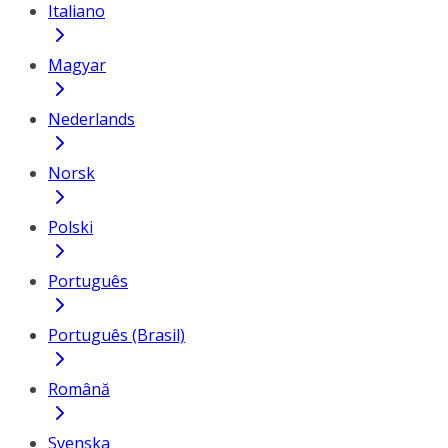
Italiano
Magyar
Nederlands
Norsk
Polski
Português
Português (Brasil)
Română
Svenska