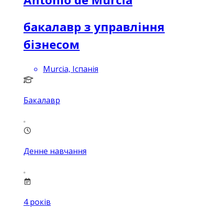
бакалавр з управління
бізнесом
Murcia, Іспанія
Бакалавр
Денне навчання
4
років