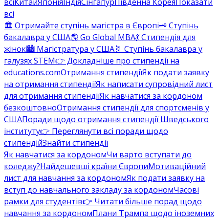
всі
Китай
Японія
Індія
Сінгапур
Південна Корея
Показати
всі
🏛️ Отримайте ступінь магістра в Європі
🗝️ Ступінь
бакалавра у США
🌎 Go Global MBA
💃 Стипендія для
жінок
🏙️ Магістратура у США
🧬 Ступінь бакалавра у
галузях STEM
👉 Докладніше про стипендії на
educations.com
Отримання стипендії
Як подати заявку
на отримання стипендії
Як написати супровідний лист
для отримання стипендії
Як навчатися за кордоном
безкоштовно
Отримання стипендії для спортсменів у
США
Поради щодо отримання стипендії Шведського
інституту
👉 Переглянути всі поради щодо
стипендій
Знайти стипендії
Як навчатися за кордоном
Чи варто вступати до
коледжу?
Найдешевші країни Європи
Мотиваційний
лист для навчання за кордоном
Як подати заявку на
вступ до навчального закладу за кордоном
Часові
рамки для студентів
👉 Читати більше порад щодо
навчання за кордоном
Плани Трампа щодо іноземних