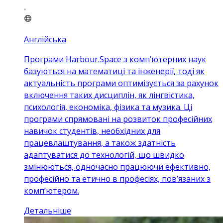
Англійська
Програми Harbour.Space з комп’ютерних наук
базуються на математиці та інженерії, тоді як
актуальність програми оптимізується за рахунок
включення таких дисциплін, як лінгвістика,
психологія, економіка, фізика та музика. Ці
програми спрямовані на розвиток професійних
навичок студентів, необхідних для
працевлаштування, а також здатність
адаптуватися до технологій, що швидко
змінюються, одночасно працюючи ефективно,
професійно та етично в професіях, пов’язаних з
комп’ютером.
Детальніше