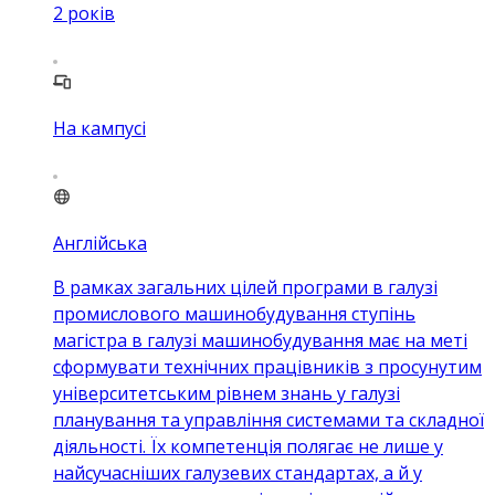
2
років
На кампусі
Англійська
В рамках загальних цілей програми в галузі
промислового машинобудування ступінь
магістра в галузі машинобудування має на меті
сформувати технічних працівників з просунутим
університетським рівнем знань у галузі
планування та управління системами та складної
діяльності. Їх компетенція полягає не лише у
найсучасніших галузевих стандартах, а й у