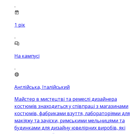
1
рік
На кампусі
Англійська, Італійський
Майстер в мистецтві та ремеслі дизайнера
костюмів знаходиться у співпраці з магазинами
костюмів, фабриками взуття, лабораторіями для
макіяжу та зачіски, римськими мельницями та
будинками для дизайну ювелірних виробів, які