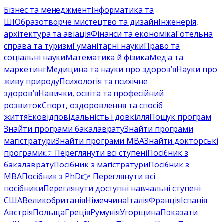
Бізнес та менеджмент
Інформатика та
ШІ
Образотворче мистецтво та дизайн
Інженерія,
архітектура та авіація
Фінанси та економіка
Готельна
справа та туризм
Гуманітарні науки
Право та
соціальні науки
Математика й фізика
Медіа та
маркетинг
Медицина та науки про здоров’я
Науки про
живу природу
Психологія та психічне
здоров’я
Навички, освіта та професійний
розвиток
Спорт, оздоровлення та спосіб
життя
Ековідповідальність і довкілля
Пошук програм
Знайти програми бакалаврату
Знайти програми
магістратури
Знайти програми MBA
Знайти докторські
програми
👉 Переглянути всі ступені
Посібник з
бакалаврату
Посібник з магістратури
Посібник з
MBA
Посібник з PhD
👉 Переглянути всі
посібники
Переглянути доступні навчальні ступені
США
Великобританія
Німеччина
Італія
Франція
Іспанія
Австрія
Польща
Греція
Румунія
Угорщина
Показати