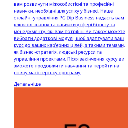
вам розвинути міжособистісні та професійні
навички, необхідні для успіху у бізнесі. Наше
онлайн -управління PG Dip Business надасть вам
ключові знання та навички у сфері бізнесу та
менеджменту, які вам потрібні. Ви також можете
вибрати додаткові модулі, щоб адаптувати ваш
курс до ваших кар’єрних цілей, з такими темами,
як бізнес -стратегія, людські ресурси та
управління проектами. Після закінчення курсу ви
зможете продовжити навчання та перейти на
повну магістерську програму.
Детальніше