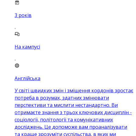
3
років
На кампусі
Англійська
У світі швидких змін і зміщення кордонів зростає
потреба в розумах, здатних змінювати
перспективи та мислити нестандартно. Ви
отримаєте знання з трьох ключових дисциплін -
соціології, політології та комунікативних
досліджень. Це допоможе вам проаналізувати
та краще зрозуміти суспільства, в яких ми