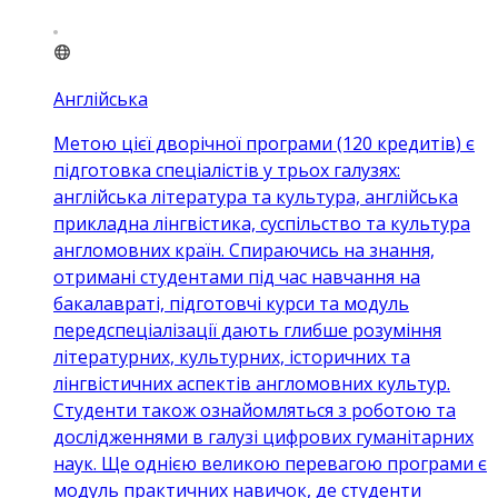
Англійська
Метою цієї дворічної програми (120 кредитів) є
підготовка спеціалістів у трьох галузях:
англійська література та культура, англійська
прикладна лінгвістика, суспільство та культура
англомовних країн. Спираючись на знання,
отримані студентами під час навчання на
бакалавраті, підготовчі курси та модуль
передспеціалізації дають глибше розуміння
літературних, культурних, історичних та
лінгвістичних аспектів англомовних культур.
Студенти також ознайомляться з роботою та
дослідженнями в галузі цифрових гуманітарних
наук. Ще однією великою перевагою програми є
модуль практичних навичок, де студенти