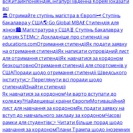
всі
Китай
Японія
Індія
Сінгапур
Південна Корея
Показати
всі
🏛️ Отримайте ступінь магістра в Європі
🗝️ Ступінь
бакалавра у США
🌎 Go Global MBA
💃 Стипендія для
жінок
🏙️ Магістратура у США
🧬 Ступінь бакалавра у
галузях STEM
👉 Докладніше про стипендії на
educations.com
Отримання стипендії
Як подати заявку
на отримання стипендії
Як написати супровідний лист
для отримання стипендії
Як навчатися за кордоном
безкоштовно
Отримання стипендії для спортсменів у
США
Поради щодо отримання стипендії Шведського
інституту
👉 Переглянути всі поради щодо
стипендій
Знайти стипендії
Як навчатися за кордоном
Чи варто вступати до
коледжу?
Найдешевші країни Європи
Мотиваційний
лист для навчання за кордоном
Як подати заявку на
вступ до навчального закладу за кордоном
Часові
рамки для студентів
👉 Читати більше порад щодо
навчання за кордоном
Плани Трампа щодо іноземних