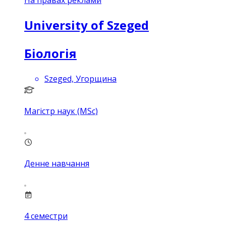
На правах реклами
University of Szeged
Біологія
Szeged, Угорщина
Магістр наук (MSc)
Денне навчання
4
семестри