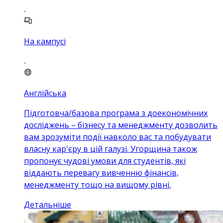
На кампусі
Англійська
Підготовча/базова програма з доекономічних
досліджень – бізнесу та менеджменту дозволить
вам зрозуміти події навколо вас та побудувати
власну кар'єру в цій галузі. Угорщина також
пропонує чудові умови для студентів, які
віддають перевагу вивченню фінансів,
менеджменту тощо на вищому рівні.
Детальніше