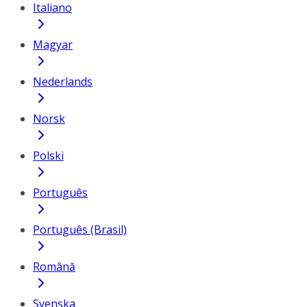
Italiano
Magyar
Nederlands
Norsk
Polski
Português
Português (Brasil)
Română
Svenska