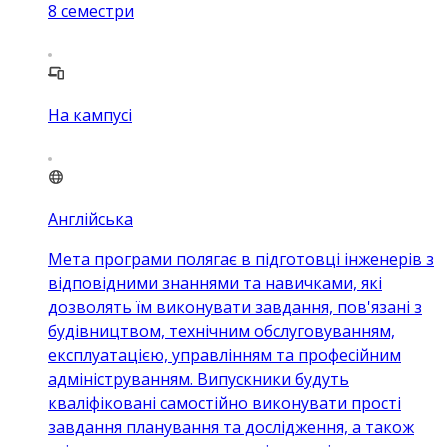
8
семестри
На кампусі
Англійська
Мета програми полягає в підготовці інженерів з
відповідними знаннями та навичками, які
дозволять їм виконувати завдання, пов'язані з
будівництвом, технічним обслуговуванням,
експлуатацією, управлінням та професійним
адмініструванням. Випускники будуть
кваліфіковані самостійно виконувати прості
завдання планування та дослідження, а також