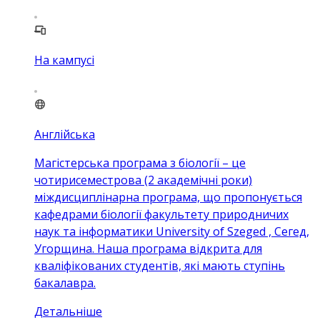
На кампусі
Англійська
Магістерська програма з біології – це
чотирисеместрова (2 академічні роки)
міждисциплінарна програма, що пропонується
кафедрами біології факультету природничих
наук та інформатики University of Szeged , Сегед,
Угорщина. Наша програма відкрита для
кваліфікованих студентів, які мають ступінь
бакалавра.
Детальніше