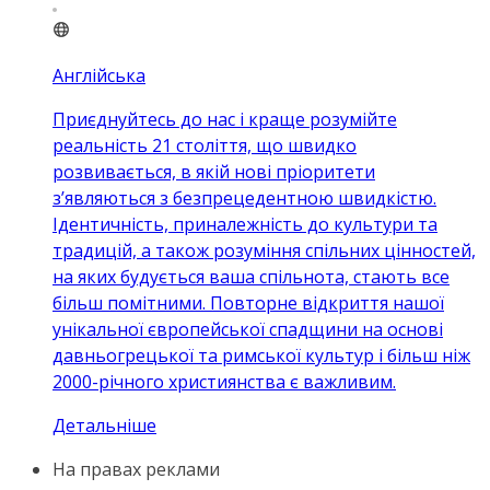
Англійська
Приєднуйтесь до нас і краще розумійте
реальність 21 століття, що швидко
розвивається, в якій нові пріоритети
з’являються з безпрецедентною швидкістю.
Ідентичність, приналежність до культури та
традицій, а також розуміння спільних цінностей,
на яких будується ваша спільнота, стають все
більш помітними. Повторне відкриття нашої
унікальної європейської спадщини на основі
давньогрецької та римської культур і більш ніж
2000-річного християнства є важливим.
Детальніше
На правах реклами