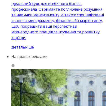
Ідеальний курс для всебічного бізнес-
професіонала. Отримайте поглиблене розуміння
та навички менеджменту, а також спеціалізовані
знання з менеджменту, фінансів або маркетингу,
щоб покращити ваші перспективи
міжнародного працевлаштування та розвитку
кар’єри.
Детальніше
На правах реклами