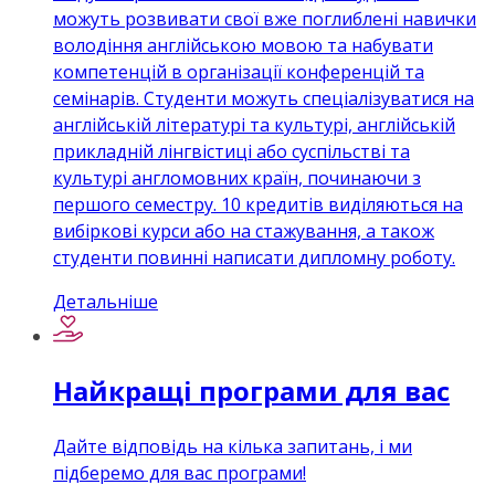
можуть розвивати свої вже поглиблені навички
володіння англійською мовою та набувати
компетенцій в організації конференцій та
семінарів. Студенти можуть спеціалізуватися на
англійській літературі та культурі, англійській
прикладній лінгвістиці або суспільстві та
культурі англомовних країн, починаючи з
першого семестру. 10 кредитів виділяються на
вибіркові курси або на стажування, а також
студенти повинні написати дипломну роботу.
Детальніше
Найкращі програми для вас
Дайте відповідь на кілька запитань, і ми
підберемо для вас програми!