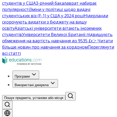
студентів у США
3-річний бакалаврат набирає
популярності
Зміни у політиці щодо видачі
студентських віз (F-1) у США у 2024 році
Нідерланди
скорочують видатки з бюджету на вищу
освіту
Азіатські університети вітають іноземних
студентів
Університети Великої Британії підвищують
обмеження на вартість навчання до 9535 £
👉 Читати
більше новин про навчання за кордоном
Переглянути
всі статті
Програми
Використані джерела
Пошук предмета, установи або місця