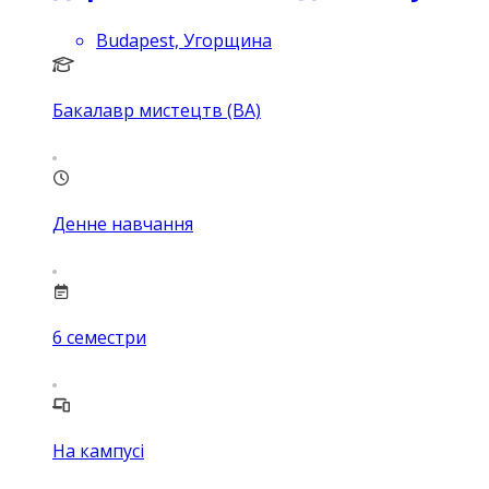
Budapest, Угорщина
Бакалавр мистецтв (BA)
Денне навчання
6
семестри
На кампусі