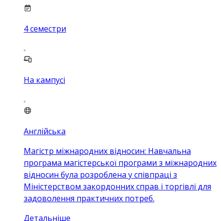
4
семестри
На кампусі
Англійська
Магістр міжнародних відносин: Навчальна
програма магістерської програми з міжнародних
відносин була розроблена у співпраці з
Міністерством закордонних справ і торгівлі для
задоволення практичних потреб.
Детальніше