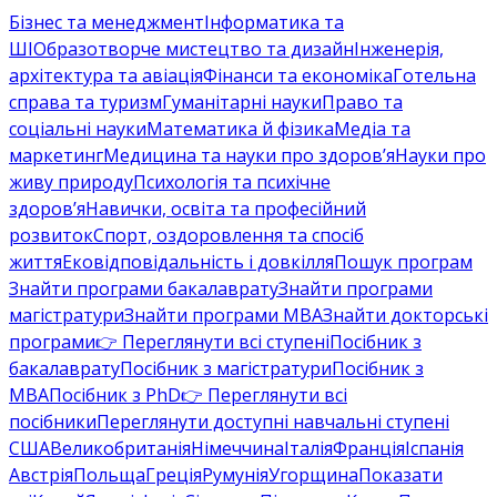
Бізнес та менеджмент
Інформатика та
ШІ
Образотворче мистецтво та дизайн
Інженерія,
архітектура та авіація
Фінанси та економіка
Готельна
справа та туризм
Гуманітарні науки
Право та
соціальні науки
Математика й фізика
Медіа та
маркетинг
Медицина та науки про здоров’я
Науки про
живу природу
Психологія та психічне
здоров’я
Навички, освіта та професійний
розвиток
Спорт, оздоровлення та спосіб
життя
Ековідповідальність і довкілля
Пошук програм
Знайти програми бакалаврату
Знайти програми
магістратури
Знайти програми MBA
Знайти докторські
програми
👉 Переглянути всі ступені
Посібник з
бакалаврату
Посібник з магістратури
Посібник з
MBA
Посібник з PhD
👉 Переглянути всі
посібники
Переглянути доступні навчальні ступені
США
Великобританія
Німеччина
Італія
Франція
Іспанія
Австрія
Польща
Греція
Румунія
Угорщина
Показати